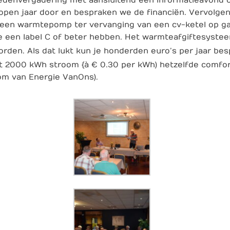
pen jaar door en bespraken we de financiën. Vervolgen
 een warmtepomp ter vervanging van een cv-ketel op ga
e een label C of beter hebben. Het warmteafgiftesyste
en. Als dat lukt kun je honderden euro’s per jaar besp
2000 kWh stroom {à € 0.30 per kWh) hetzelfde comfort
oom van Energie VanOns).