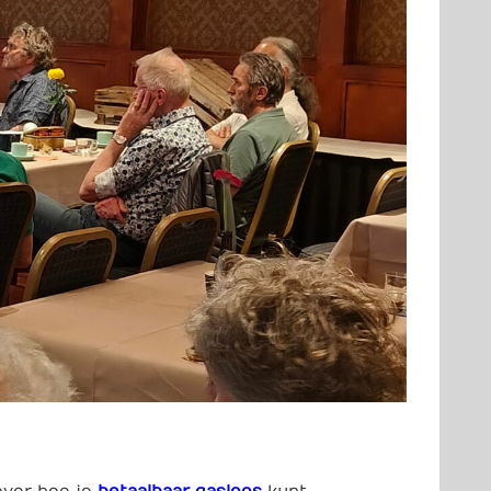
over hoe je
betaalbaar gasloos
kunt