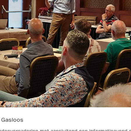
 Gasloos
denvergadering met aansluitend een informatieavond 