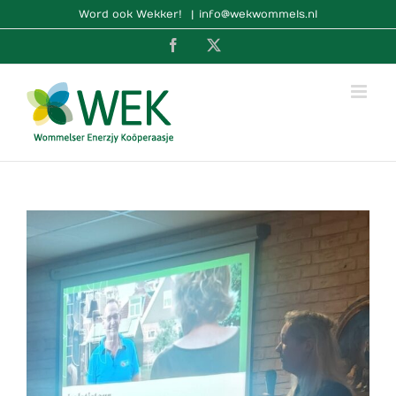
Ga
Word ook Wekker!
|
info@wekwommels.nl
naar
Facebook
X
inhoud
Bekijk
grotere
afbeelding