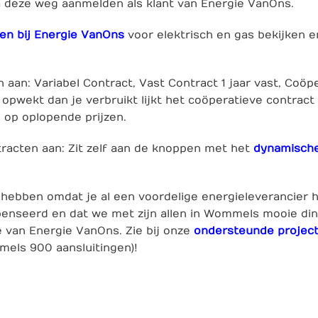
a deze weg aanmelden als klant van Energie VanOns.
ven bij Energie VanOns
voor elektrisch en gas bekijken 
n aan:
Variabel Contract
,
Vast Contract
1 jaar vast,
Coöpe
opwekt dan je verbruikt lijkt het coöperatieve contract
s op oplopende prijzen.
racten aan: Zit zelf aan de knoppen met het
dynamische
n hebben omdat je al een voordelige energieleverancier
enseerd en dat we met zijn allen in Wommels mooie di
 van Energie VanOns. Zie bij onze
ondersteunde projec
mmels 900 aansluitingen)!