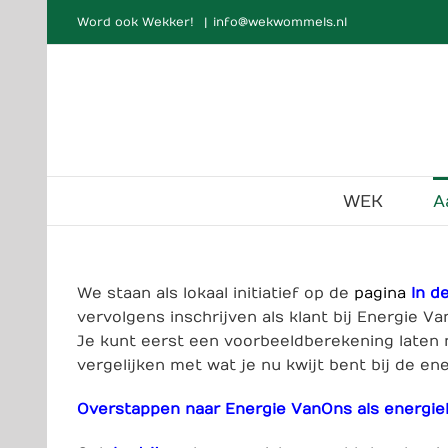
Ga
Word ook Wekker!
|
info@wekwommels.nl
naar
inhoud
WEK
A
We staan als lokaal initiatief op de
pagina
In d
vervolgens inschrijven als klant bij Energie V
Je kunt eerst een voorbeeldberekening laten m
vergelijken met wat je nu kwijt bent bij de en
Overstappen naar Energie VanOns als energiel