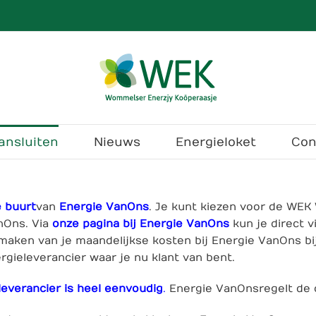
ansluiten
Nieuws
Energieloket
Con
e buurt
van
Energie VanOns
. Je kunt kiezen voor de WEK
anOns. Via
onze pagina bij Energie VanOns
kun je direct 
aken van je maandelijkse kosten bij Energie VanOns bij 
ergieleverancier waar je nu klant van bent.
everancier is heel eenvoudig
.
Energie VanOns regelt de 