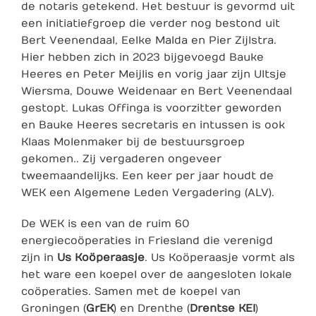
de notaris getekend. Het bestuur is gevormd uit
een initiatiefgroep die verder nog bestond uit
Bert Veenendaal, Eelke Malda en Pier Zijlstra.
Hier hebben zich in 2023 bijgevoegd Bauke
Heeres en Peter Meijlis en vorig jaar zijn Ultsje
Wiersma, Douwe Weidenaar en Bert Veenendaal
gestopt. Lukas Offinga is voorzitter geworden
en Bauke Heeres secretaris en intussen is ook
Klaas Molenmaker bij de bestuursgroep
gekomen.. Zij vergaderen ongeveer
tweemaandelijks. Een keer per jaar houdt de
WEK een Algemene Leden Vergadering (ALV).
De WEK is een van de ruim 60
energiecoöperaties in Friesland die verenigd
zijn in
Us Koöperaasje
. Us Koöperaasje vormt als
het ware een koepel over de aangesloten lokale
coöperaties. Samen met de koepel van
Groningen (
GrEK
) en Drenthe (
Drentse KEI
)