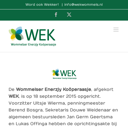
Ga
Word ook Wekker!
|
info@wekwommels.nl
naar
Facebook
X
inhoud
De
Wommelser Enerzjy Koöperaasje
, afgekort
WEK
, is op 18 september 2015 opgericht.
Voorzitter Ultsje Wierma, penningmeester
Berend Bosgra, Sekretaris Douwe Weidenaar en
algemeen bestuursleden Jan Germ Geertsma
en Lukas Offinga hebben de oprichtingsakte bij