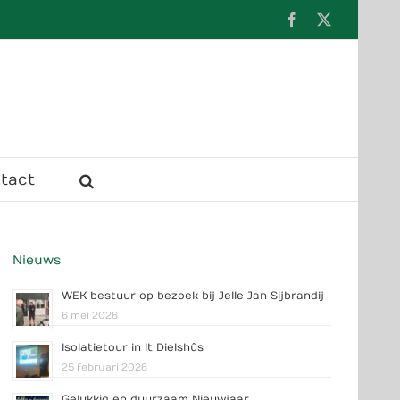
Facebook
X
tact
Nieuws
WEK bestuur op bezoek bij Jelle Jan Sijbrandij
6 mei 2026
Isolatietour in It Dielshûs
25 februari 2026
Gelukkig en duurzaam Nieuwjaar