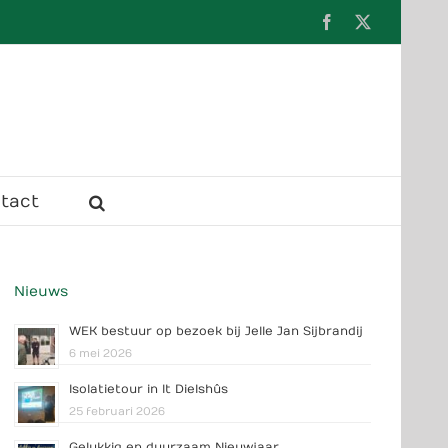
Facebook
X
tact
Nieuws
WEK bestuur op bezoek bij Jelle Jan Sijbrandij
6 mei 2026
Isolatietour in It Dielshûs
25 februari 2026
Gelukkig en duurzaam Nieuwjaar