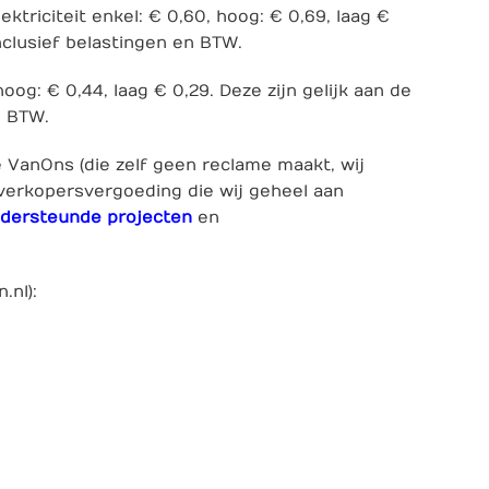
ktriciteit enkel: € 0,60, hoog: € 0,69, laag €
nclusief belastingen en BTW.
hoog: € 0,44, laag € 0,29. Deze zijn gelijk aan de
n BTW.
e VanOns (die zelf geen reclame maakt, wij
rverkopersvergoeding die wij geheel aan
dersteunde projecten
en
n.nl
):